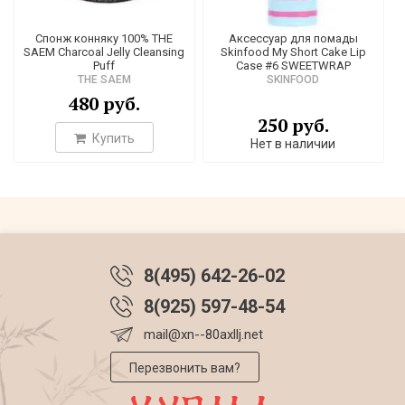
Спонж конняку 100% THE
Аксессуар для помады
SAEM Charcoal Jelly Cleansing
Skinfood My Short Cake Lip
Puff
Case #6 SWEETWRAP
THE SAEM
SKINFOOD
480 руб.
250 руб.
Купить
Нет в наличии
8(495) 642-26-02
8(925) 597-48-54
mail@xn--80axllj.net
Перезвонить вам?