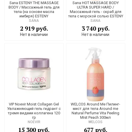
Sana ESTENY THE MASSAGE
Sana HOT MASSAGE BODY
BODY / Массажный гель для
ULTRA SUPER HARD /
тела (на основе масла
Массажный гель - скраб для
имбиря) ESTENY
тела c морской солью ESTENY
SANA
SANA
2 919 руб.
3 740 руб.
Нет в наличии
Нет в наличии
VIP Noevir Moist Collagen Gel
WELCOS Around Me Пилинг-
Увлажняющий гель гидрант с
мист для тела Around me
тремя видами коллагена 120
Natural Perfume Vita Peeling
гр
Mist Peach 300мл
NOEVIR
WELCOS
15 300 руб.
677 руб.