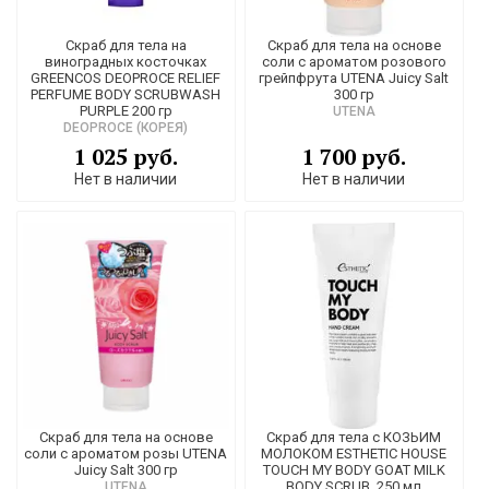
Скраб для тела на
Скраб для тела на основе
виноградных косточках
соли с ароматом розового
GREENCOS DEOPROCE RELIEF
грейпфрута UTENA Juicy Salt
PERFUME BODY SCRUBWASH
300 гр
PURPLE 200 гр
UTENA
DEOPROCE (КОРЕЯ)
1 025 руб.
1 700 руб.
Нет в наличии
Нет в наличии
Скраб для тела на основе
Скраб для тела с КОЗЬИМ
соли с ароматом розы UTENA
МОЛОКОМ ESTHETIC HOUSE
Juicy Salt 300 гр
TOUCH MY BODY GOAT MILK
BODY SCRUB, 250 мл
UTENA