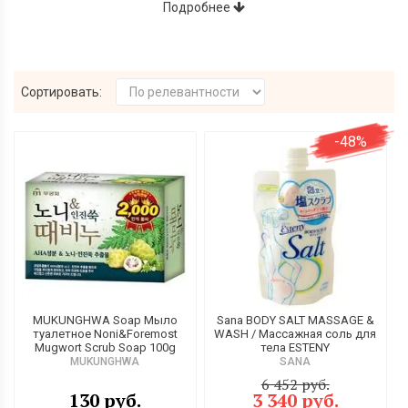
ухода за телом
стали такими популярными среди жителей
Подробнее
Москвы, СПб и России?
Сортировать:
-48%
Эффект скрабов для тела из Японии и
Кореи
Основными средствами по уходу за кожей стали именно
MUKUNGHWA Soap Мыло
Sana BODY SALT MASSAGE &
туалетное Noni&Foremost
WASH / Массажная соль для
отшелушивающие и преображающие внешний вид скрабы
Mugwort Scrub Soap 100g
тела ESTENY
для тела
. Они востребованы не только среди женщин, но и
MUKUNGHWA
SANA
среди мужчин. Японские и корейские средства являются
6 452 руб.
прекрасным пилинг-инструментом и лучшей альтернативой
130 руб.
3 340 руб.