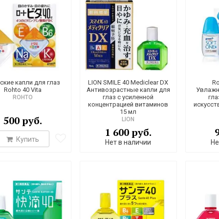
ские капли для глаз
LION SMILE 40 Mediclear DX
Ro
Rohto 40 Vita
Антивозрастные капли для
Увлажн
глаз с усиленной
гла
ROHTO
концентрацией витаминов
искусст
15 мл
500 руб.
LION
1 600 руб.
Купить
Нет в наличии
Не