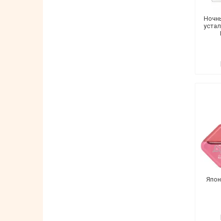
Ночн
устал
Япон