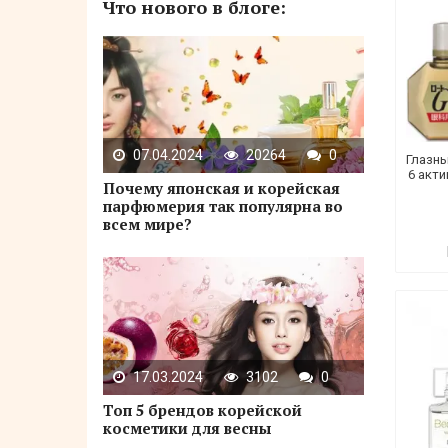
Что нового в блоге:
07.04.2024
20264
0
Глазны
6 акт
Почему японская и корейская
парфюмерия так популярна во
всем мире?
17.03.2024
3102
0
Топ 5 брендов корейской
косметики для весны