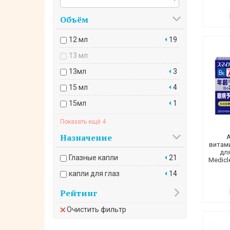
Объём
12 мл
19
13 мл
13мл
3
15 мл
4
15мл
1
18 мл
1
Показать ещё 4
20 мл
Назначение
витам
5 мл 4 шт
1
для
Глазные капли
21
Medicl
8 мл
капли для глаз
14
Рейтинг
Очистить фильтр