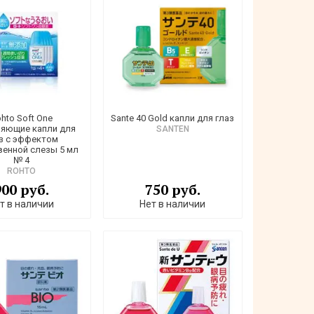
hto Soft One
Sante 40 Gold капли для глаз
яющие капли для
SANTEN
з с эффектом
венной слезы 5 мл
№ 4
ROHTO
900 руб.
750 руб.
т в наличии
Нет в наличии