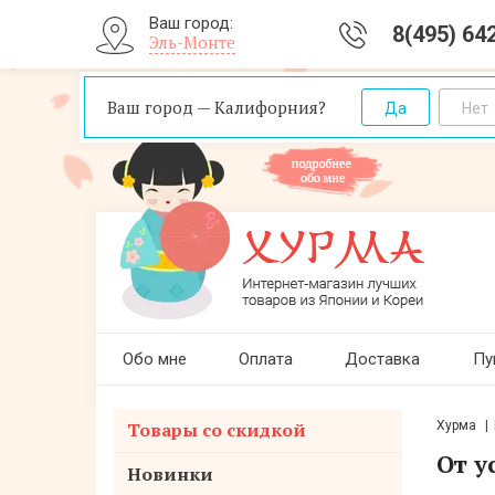
Ваш город:
8(495) 64
Эль-Монте
Ваш город — Калифорния?
Обо мне
Оплата
Доставка
Пу
Товары со скидкой
Хурма
От у
Новинки