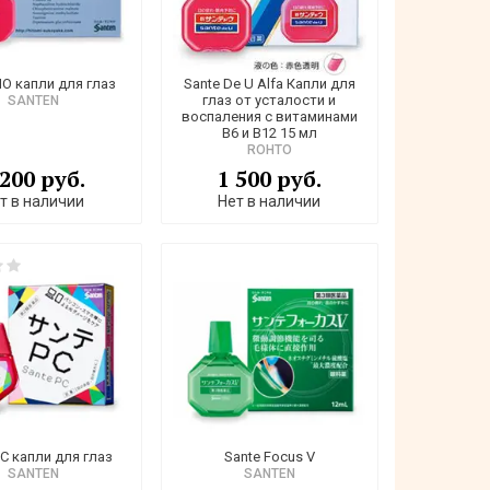
IO капли для глаз
Sante De U Alfa Капли для
глаз от усталости и
SANTEN
воспаления с витаминами
B6 и B12 15 мл
ROHTO
 200 руб.
1 500 руб.
т в наличии
Нет в наличии
PC капли для глаз
Sаnte Focus V
SANTEN
SANTEN