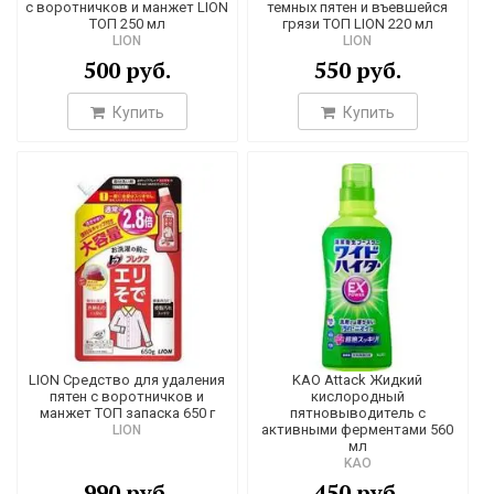
с воротничков и манжет LION
темных пятен и въевшейся
ТОП 250 мл
грязи ТОП LION 220 мл
LION
LION
500 руб.
550 руб.
Купить
Купить
LION Средство для удаления
KAO Attack Жидкий
пятен с воротничков и
кислородный
манжет ТОП запаска 650 г
пятновыводитель с
активными ферментами 560
LION
мл
KAO
990 руб.
450 руб.