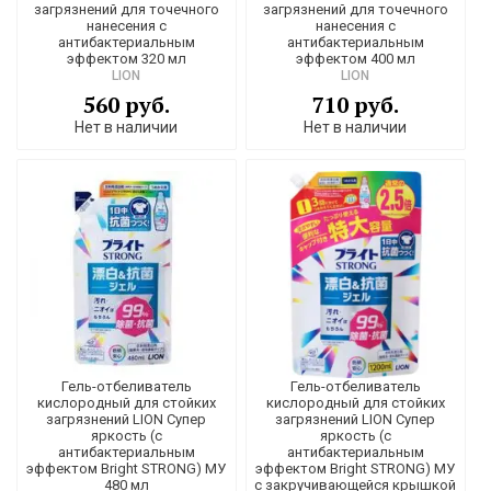
загрязнений для точечного
загрязнений для точечного
нанесения с
нанесения с
антибактериальным
антибактериальным
эффектом 320 мл
эффектом 400 мл
LION
LION
560 руб.
710 руб.
Нет в наличии
Нет в наличии
Гель-отбеливатель
Гель-отбеливатель
кислородный для стойких
кислородный для стойких
загрязнений LION Супер
загрязнений LION Супер
яркость (с
яркость (с
антибактериальным
антибактериальным
эффектом Bright STRONG) МУ
эффектом Bright STRONG) МУ
480 мл
с закручивающейся крышкой