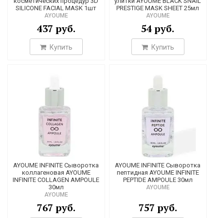
косметических процедур 3D
улитки AYOUME BLACK SNAIL
SILICONE FACIAL MASK 1шт
PRESTIGE MASK SHEET 25мл
16
AYOUME
AYOUME
437 руб.
54 руб.
5
1
Купить
Купить
1
3
3
1
17
19
1
1
AYOUME INFINITE Сыворотка
AYOUME INFINITE Сыворотка
коллагеновая AYOUME
пептидная AYOUME INFINITE
1
INFINITE COLLAGEN AMPOULE
PEPTIDE AMPOULE 30мл
30мл
AYOUME
1
AYOUME
767 руб.
757 руб.
14