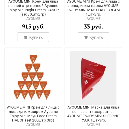
1
AYOUME MINI Крем для лица
AYOUME MINI Крем для лица с
ночной с центеллой Ayoume
лошадиным жиром AYOUME
23
Enjoy Mini Night Cream НАБОР
ENJOY MINI MAYU FACE CREAM
(set 30штх3гр)
1штх3гр.
9
AYOUME
AYOUME
915 руб.
33 руб.
1
15
Купить
Купить
16
48
5
1
4
10
1
AYOUME MINI Крем для лица с
AYOUME MINI Маска для лица
17
лошадиным жиром Ayoume
ночная антивозрастная
Enjoy Mini Mayu Face Cream
AYOUME ENJOY MINI SLEEPING
5
НАБОР (set 200шт х 3гр)
PACK 1штх3гр.
AYOUME
AYOUME
4