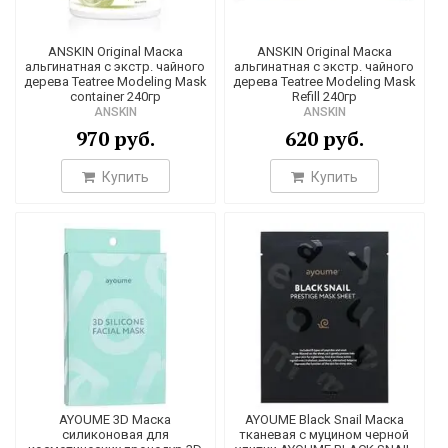
9
8
ANSKIN Original Маска
ANSKIN Original Маска
альгинатная с экстр. чайного
альгинатная с экстр. чайного
дерева Teatree Modeling Mask
дерева Teatree Modeling Mask
container 240гр
Refill 240гр
187
ANSKIN
ANSKIN
970 руб.
620 руб.
9
1
Купить
Купить
1
1
1
л/10мл*2
1
л*3
1
4
3
1
AYOUME 3D Маска
AYOUME Black Snail Маска
силиконовая для
тканевая с муцином черной
2