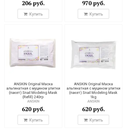
206 руб.
970 руб.
1
Купить
Купить
2
3
8
14
25
1
74
5
ANSKIN Original Маска
ANSKIN Original Маска
1
альгинатная с муцином улитки
альгинатная с муцином улитки
(пакет) Snail Modeling Mask
(пакет) Snail Modeling Mask
1
(Refill) 240гр
1kg
ANSKIN
ANSKIN
1
620 руб.
620 руб.
2
Купить
Купить
1