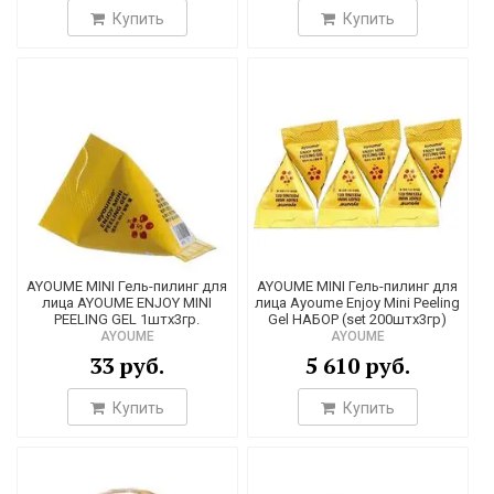
3
Купить
Купить
3
1
1
1
2
2
49
AYOUME MINI Гель-пилинг для
AYOUME MINI Гель-пилинг для
1
лица AYOUME ENJOY MINI
лица Ayoume Enjoy Mini Peeling
PEELING GEL 1штх3гр.
Gel НАБОР (set 200штх3гр)
1
AYOUME
AYOUME
4
33 руб.
5 610 руб.
1
Купить
Купить
2
6