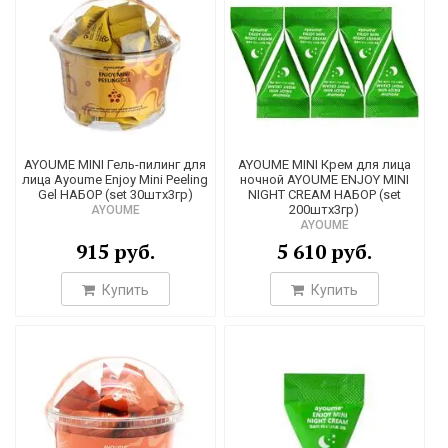
3
1
2
1
10
2
AYOUME MINI Гель-пилинг для
AYOUME MINI Крем для лица
лица Ayoume Enjoy Mini Peeling
ночной AYOUME ENJOY MINI
1
Gel НАБОР (set 30штх3гр)
NIGHT CREAM НАБОР (set
200штх3гр)
AYOUME
1
AYOUME
915 руб.
5 610 руб.
2
1
Купить
Купить
1
5
31
22
3