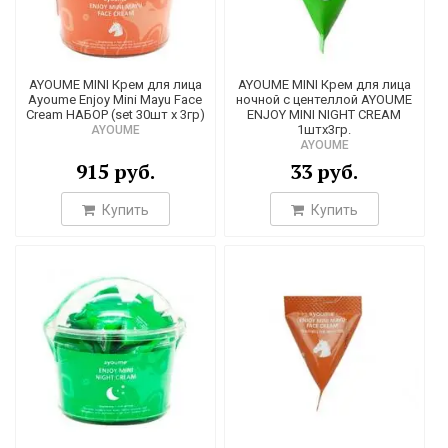
13
48
AYOUME MINI Крем для лица
AYOUME MINI Крем для лица
Ayoume Enjoy Mini Mayu Face
ночной с центеллой AYOUME
1
Cream НАБОР (set 30шт х 3гр)
ENJOY MINI NIGHT CREAM
1штх3гр.
AYOUME
1
AYOUME
915 руб.
33 руб.
1
1
Купить
Купить
1
15
5
3
5
1
19