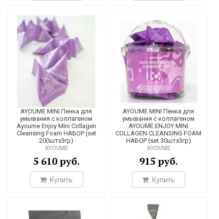
6
1
7
1
4
5
2
5
AYOUME MINI Пенка для
AYOUME MINI Пенка для
умывания с коллагеном
умывания с коллагеном
1
Ayoume Enjoy Mini Collagen
AYOUME ENJOY MINI
Cleansing Foam НАБОР (set
COLLAGEN CLEANSING FOAM
2
200штх3гр)
НАБОР (set 30штх3гр)
AYOUME
AYOUME
3
5 610 руб.
915 руб.
4
Купить
Купить
8
1
1