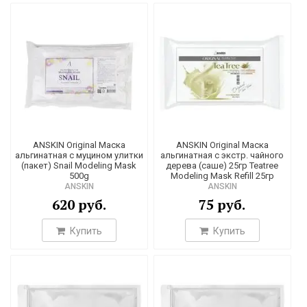
1
2
1
1
2
3
64
ANSKIN Original Маска
ANSKIN Original Маска
2
альгинатная с муцином улитки
альгинатная с экстр. чайного
(пакет) Snail Modeling Mask
дерева (саше) 25гр Teatree
мл
1
500g
Modeling Mask Refill 25гр
ANSKIN
ANSKIN
мл*15мл*5мл*5мл
1
620 руб.
75 руб.
3
Купить
Купить
1
1
1
2