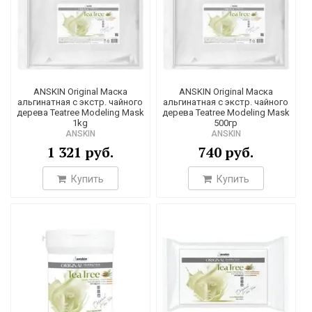
4
1
2
3
ANSKIN Original Маска
ANSKIN Original Маска
альгинатная с экстр. чайного
альгинатная с экстр. чайного
1
дерева Teatree Modeling Mask
дерева Teatree Modeling Mask
1kg
500гр
14
ANSKIN
ANSKIN
1
1 321 руб.
740 руб.
12
Купить
Купить
9
7
24
1
5
5