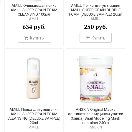
17
AMILL Очищающая пенка
AMILL Пенка для умывания
AMILL SUPER GRAIN FOAM
AMILL SUPER GRAIN BUBBLE
11
CLEANSING 100мл
FOAM (DELUXE SAMPLE) 20мл
AMILL
AMILL
2
634 руб.
250 руб.
1
Купить
Купить
2
1
2
2
1
2
1
1
AMILL Пенка для умывания
ANSKIN Original Маска
1
AMILL SUPER GRAIN FOAM
альгинатная с муцином улитки
CLEANSING (DELUXE SAMPLE)
(банка) Snail Modeling Mask
20ml
container 240гр
AMILL
ANSKIN
4