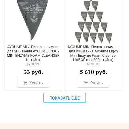
1
1
5
2
3
AYOUME MINI Пенка энзимная
AYOUME MINI Пенка энзимная
для умывания AYOUME ENJOY
для умывания Ayoume Enjoy
1
MINI ENZYME FOAM CLEANSER
Mini Enzyme Foam Cleanser
1штх3гр.
НАБОР (set 200штх3гр)
5
AYOUME
AYOUME
4
33 руб.
5 610 руб.
2
Купить
Купить
1
1
ПОКАЗАТЬ ЕЩЁ
1
10