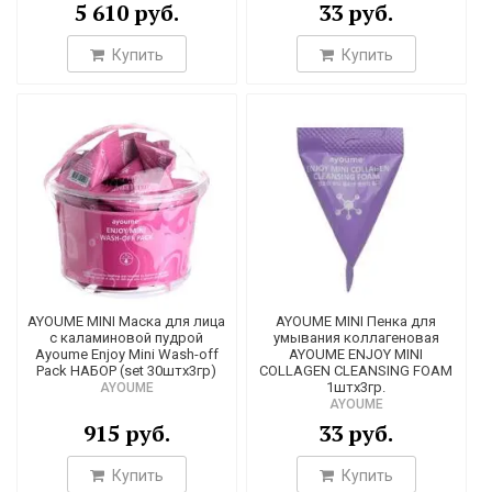
5 610 руб.
33 руб.
3
Купить
Купить
1
13
49
84
1
2
42
AYOUME MINI Маска для лица
AYOUME MINI Пенка для
с каламиновой пудрой
умывания коллагеновая
Ayoume Enjoy Mini Wash-off
AYOUME ENJOY MINI
1
Pack НАБОР (set 30штх3гр)
COLLAGEN CLEANSING FOAM
1штх3гр.
AYOUME
1
AYOUME
915 руб.
33 руб.
2
2
Купить
Купить