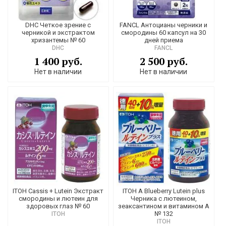
DHC Четкое зрение с
FANCL Антоцианы черники и
черникой и экстрактом
смородины 60 капсул на 30
хризантемы № 60
дней приема
DHC
FANCL
1 400 руб.
2 500 руб.
Нет в наличии
Нет в наличии
ITOH Cassis + Lutein Экстракт
ITOH А Blueberry Lutein plus
смородины и лютеин для
Черника с лютеином,
здоровых глаз № 60
зеаксантином и витамином А
№ 132
ITOH
ITOH