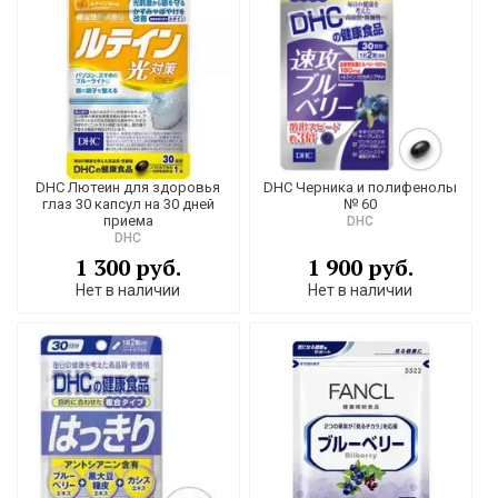
На отечественном рынке существует большой выбор
препаратов, но именно в нашем интернет-магазине вы
найдете
товары из японской аптеки
и все необходимое по
самым выгодным ценам. Все БАДы для улучшения зрения и
натуральные японские витамины для глаз проходят контроль
качества и безопасности, имеет все необходимые
сертификаты соответствия. Мы осуществляем доставку
товара в Москве, СПБ и по всей территории России.
DHC Лютеин для здоровья
DHC Черника и полифенолы
глаз 30 капсул на 30 дней
№ 60
приема
DHC
DHC
1 300 руб.
1 900 руб.
Нет в наличии
Нет в наличии