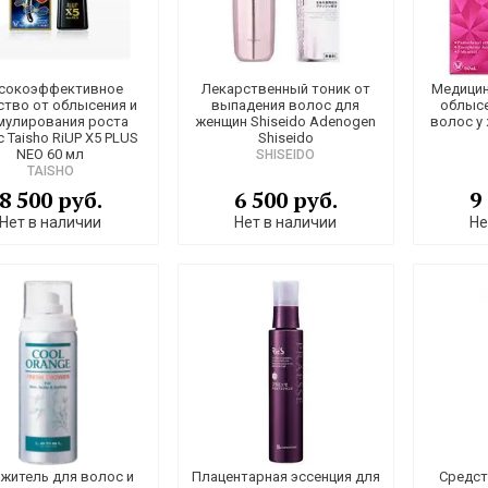
сокоэффективное
Лекарственный тоник от
Медицин
ство от облысения и
выпадения волос для
облысе
мулирования роста
женщин Shiseido Adenogen
волос у
 Taisho RiUP X5 PLUS
Shiseido
NEO 60 мл
SHISEIDO
TAISHO
8 500 руб.
6 500 руб.
9
Нет в наличии
Нет в наличии
Не
житель для волос и
Плацентарная эссенция для
Средст