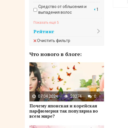
Средство от облысения и
1
выпадения волос
Средство от облысения и
Показать ещё 5
1
стимулирования роста волос
Рейтинг
Средство против выпадения
2
Очистить фильтр
волос
Тоник от выпадения волос
1
Что нового в блоге:
Эссенция
1
Эссенция от выпадения
1
волос
07.04.2024
20274
0
Почему японская и корейская
парфюмерия так популярна во
всем мире?