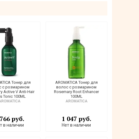
TICA Тонер для
AROMATICA Тонер для
с с розмарином
волос с розмарином
 Active V Anti-Hair
Rosemary Root Enhancer
s Tonic 100ML
100ML
AROMATICA
AROMATICA
 766 руб.
1 047 руб.
т в наличии
Нет в наличии