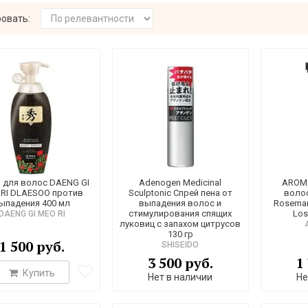
овать:
 для волос DAENG GI
Adenogen Medicinal
AROMA
RI DLAESOO против
Sculptonic Спрей пена от
воло
ыпадения 400 мл
выпадения волос и
Rosemary
стимулирования спящих
Los
DAENG GI MEO RI
луковиц с запахом цитрусов
130 гр
1 500 руб.
SHISEIDO
3 500 руб.
1
Купить
Нет в наличии
Не