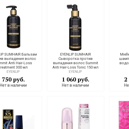
LIP SUMHAIR Бальзам
EYENLIP SUMHAIR
Miel
ив выпадения волос
Сыворотка против
шамп
mmit Anti Hair-Loss
выпадения волос Summit
водо
treatment 300 мл
Anti Hair-Loss Tonic 150 мл
EYENLIP
EYENLIP
750 руб.
1 060 руб.
2
Нет в наличии
Нет в наличии
Не