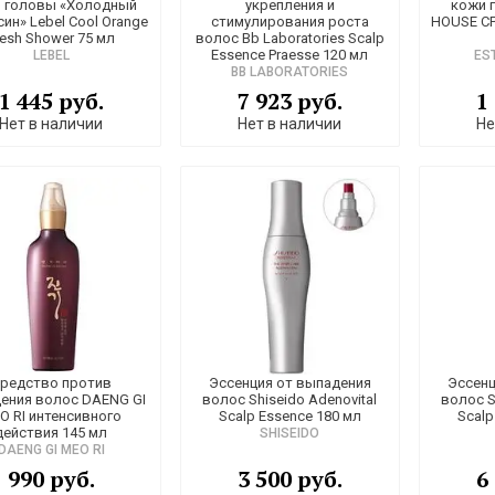
 головы «Холодный
укрепления и
кожи 
ин» Lebel Cool Orange
стимулирования роста
HOUSE CP
resh Shower 75 мл
волос Bb Laboratories Scalp
Essence Praesse 120 мл
LEBEL
ES
BB LABORATORIES
1 445 руб.
7 923 руб.
1
Нет в наличии
Нет в наличии
Не
редство против
Эссенция от выпадения
Эссенц
ения волос DAENG GI
волос Shiseido Adenovital
волос S
O RI интенсивного
Scalp Essence 180 мл
Scalp
действия 145 мл
SHISEIDO
DAENG GI MEO RI
990 руб.
3 500 руб.
6