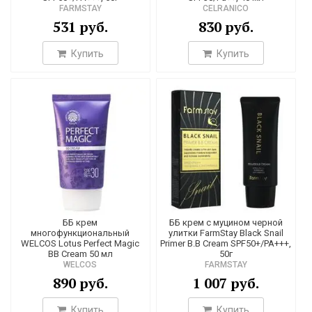
FARMSTAY
CELRANICO
531 руб.
830 руб.
Купить
Купить
ББ крем
ББ крем с муцином черной
многофункциональный
улитки FarmStay Black Snail
WELCOS Lotus Perfect Magic
Primer B.B Cream SPF50+/PA+++,
BB Cream 50 мл
50г
WELCOS
FARMSTAY
890 руб.
1 007 руб.
Купить
Купить