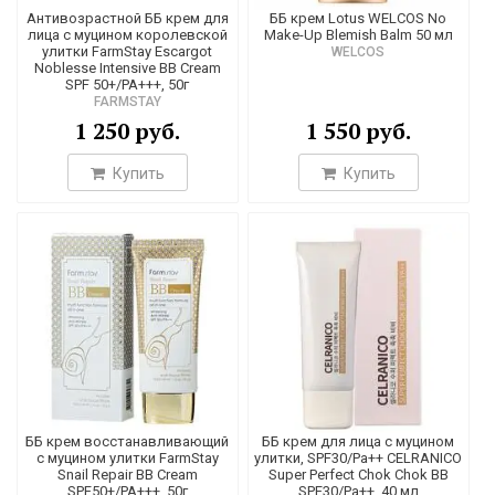
House, BAVIPHAT (URBAN DOLLKISS) и ряда других. Мы
Антивозрастной ББ крем для
ББ крем Lotus WELCOS No
лица с муцином королевской
Make-Up Blemish Balm 50 мл
предлагаем также
японские и корейские средства по уходу за
улитки FarmStay Escargot
WELCOS
телом
различного действия.
Noblesse Intensive BB Cream
SPF 50+/PA+++, 50г
Оформить заказ на корейский ББ крем или СС крем можно по
FARMSTAY
контактному телефону или через корзину. Доставка
1 250 руб.
1 550 руб.
производится в Москве, СПб по всем городам России.
Купить
Купить
ББ крем восстанавливающий
ББ крем для лица с муцином
с муцином улитки FarmStay
улитки, SPF30/Pa++ CELRANICO
Snail Repair BB Cream
Super Perfect Chok Chok BB
SPF50+/PA+++, 50г
SPF30/Pa++, 40 мл