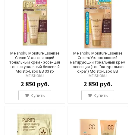
который может забить поры, не больше 30%, а у обычных
тональных средств он может достигать 90%
. Порой это
приводит к тому, что макияж кажется неестественным и
напоминает штукатурку. Также корейские крема лучшие
благодаря тому, что в них в обязательном порядке входят
ухаживающие компоненты, которых нет в традиционной
косметике.
Meishoku Moisture Essense
Meishoku Moisture Essense
Cream Увлажняющий
Cream/Увлажняющий
тональный крем - эссенция
матирующий тональный крем
тон натуральный бежевый
- эссенция (тон "натуральная
Moisto-Labo BB 33 гр
охра") Moisto-Labo BB
MEISHOKU
MEISHOKU
2 850 руб.
2 850 руб.
Купить
Купить
Что собой представляет СС крем?