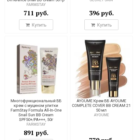
FARMSTAY
711 руб.
396 руб.
Купить
Купить
Многофункциональный ББ
AYOUME Крем ББ AYOUME
крем с муцином улитки
COMPLETE COVER BB CREAM 21
FarmStay Formula All-In-One
50 мл
Snail Sun BB Cream
AYOUME
SPF50+/PA+++, 50г
FARMSTAY
891 руб.