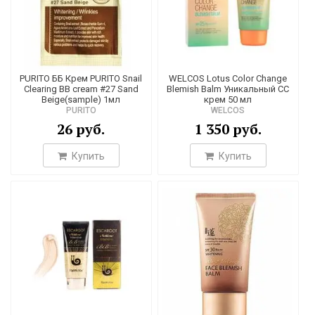
Корейский СС крем был разработан уже после ББ состава.
Его
аббревиатура переводится как «крем для корректировки
цвета»
. Он отличается более легкой текстурой и меньшей
способностью маскировать дефекты. В креме этого типа
практически отсутствуют красящие вещества и нет масла,
PURITO ББ Крем PURITO Snail
WELCOS Lotus Color Change
однако в нем содержится больше ухаживающих
Clearing BB cream #27 Sand
Blemish Balm Уникальный СС
Beige(sample) 1мл
крем 50 мл
ингредиентов.
Обычно СС крем выпускается только в
PURITO
WELCOS
белом оттенке
, так как он обладает свойством
26 руб.
1 350 руб.
подстраивается под исходный тон кожи, не вызывая эффекта
«маски».
Купить
Купить
Купить корейский СС крем можно посоветовать
обладательницам кожи без значимых дефектов. Он
прекрасно выравнивает тон, скрывает небольшие
покраснения и увлажняет. Он станет замечательным
решением для жарких летних дней, когда плотный слой
других кремов будет мешать.
Для того чтобы найти лучший корейский СС крем для себя,
нужно попробовать несколько составов
. Вы можете купить
из нашего каталога продукцию известных брендов Etude