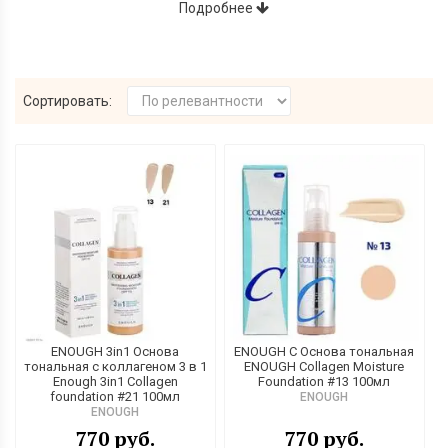
лица и маскировать его недостатки
Подробнее
. Чем отличаются эти
два вида косметики и кому рекомендовано их купить, мы
расскажем ниже.
Сортировать:
ENOUGH 3in1 Основа
ENOUGH C Основа тональная
Уникальные свойства ББ крема
тональная с коллагеном 3 в 1
ENOUGH Collagen Moisture
Enough 3in1 Collagen
Foundation #13 100мл
foundation #21 100мл
ENOUGH
ББ крем был изобретен в Германии в 1968 году врачом-
ENOUGH
дерматологом Кристиной Шраммек. Однако с течением лет
770 руб.
770 руб.
его формула была значительно изменена и