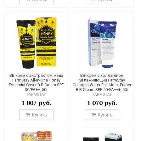
ВВ крем с экстрактом меда
ВВ-крем с коллагеном
FarmStay All-In-One Honey
увлажняющий FarmStay
Essential Cover B.B Cream SPF
Collagen Water Full Moist Primer
30/PA++, 50г
B.B Cream SPF 50/PA+++, 50г
FARMSTAY
FARMSTAY
1 007 руб.
1 070 руб.
Купить
Купить