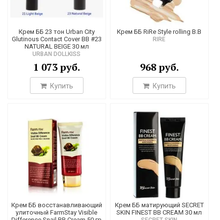
Крем ББ 23 тон Urban City
Крем ББ RiRe Style rolling B.B
Glutinous Contact Cover BB #23
RIRE
NATURAL BEIGE 30 мл
URBAN DOLLKISS
1 073 руб.
968 руб.
Купить
Купить
Крем ББ восстанавливающий
Крем ББ матирующий SECRET
улиточный FarmStay Visible
SKIN FINEST BB CREAM 30 мл
Difference Snail BB Cream 50 гр
SECRET SKIN