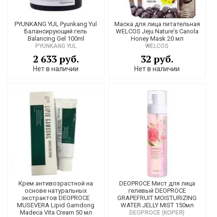
PYUNKANG YUL Pyunkang Yul
Маска для лица питательная
Балансирующий гель
WELCOS Jeju Nature's Canola
Balancing Gel 100ml
Honey Mask 20 мл
PYUNKANG YUL
WELCOS
2 633 руб.
32 руб.
Нет в наличии
Нет в наличии
Крем антивозрастной на
DEOPROCE Мист для лица
основе натуральных
гелевый DEOPROCE
экстрактов DEOPROCE
GRAPEFRUIT MOISTURIZING
MUSEVERA Lipid Gamdong
WATER JELLY MIST 150мл
Madeca Vita Cream 50 мл
DEOPROCE (КОРЕЯ)