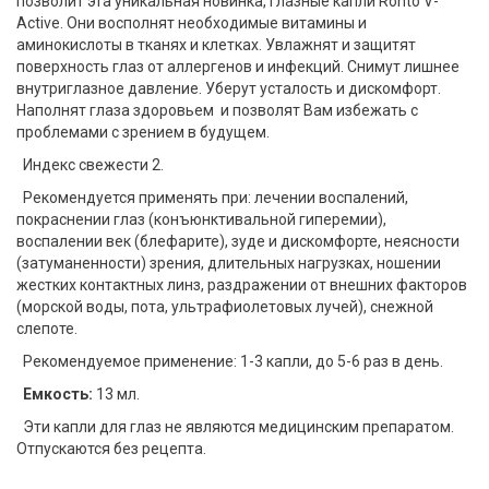
позволит эта уникальная новинка, глазные капли Rohto V-
Active. Они восполнят необходимые витамины и
аминокислоты в тканях и клетках. Увлажнят и защитят
поверхность глаз от аллергенов и инфекций. Снимут лишнее
внутриглазное давление. Уберут усталость и дискомфорт.
Наполнят глаза здоровьем и позволят Вам избежать с
проблемами с зрением в будущем.
Индекс свежести 2.
Рекомендуется применять при: лечении воспалений,
покраснении глаз (конъюнктивальной гиперемии),
воспалении век (блефарите), зуде и дискомфорте, неясности
(затуманенности) зрения, длительных нагрузках, ношении
жестких контактных линз, раздражении от внешних факторов
(морской воды, пота, ультрафиолетовых лучей), снежной
слепоте.
Рекомендуемое применение: 1-3 капли, до 5-6 раз в день.
Емкость:
13 мл.
Эти капли для глаз не являются медицинским препаратом.
Отпускаются без рецепта.