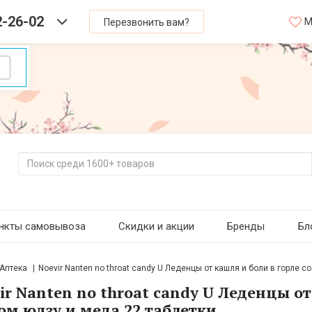
2-26-02
М
Перезвонить вам?
нкты самовывоза
Скидки и акции
Бренды
Бл
Аптека
Noevir Nanten no throat candy U Леденцы от кашля и боли в горле с
ir Nanten no throat candy U Леденцы от
ом юдзу и меда 22 таблетки