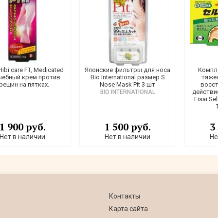
ibi care FT, Medicated
Японские фильтры для носа
Компле
чебный крем против
Bio International размер S
тяжес
рещин на пятках.
Nose Mask Pit 3 шт
восс
действи
BIO INTERNATIONAL
Eisai Se
1 900 руб.
1 500 руб.
3
Нет в наличии
Нет в наличии
Не
Контакты
Карта сайта