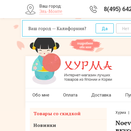
Ваш город:
8(495) 64
Эль-Монте
Ваш город — Калифорния?
Обо мне
Оплата
Доставка
Пу
Товары со скидкой
Хурма
Noev
Новинки
вкус