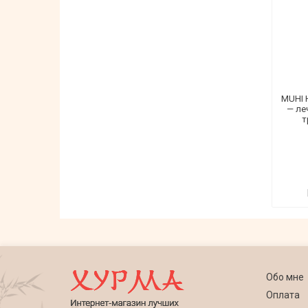
MUHI H
— ле
т
Обо мне
Оплата