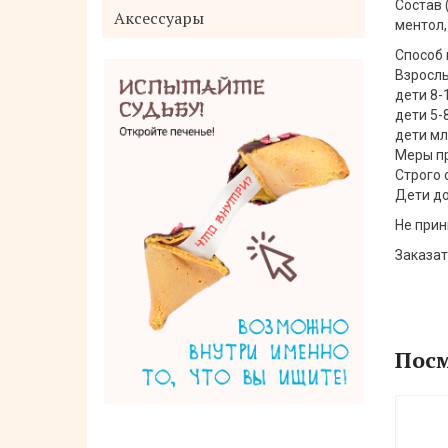
Состав 
Аксессуары
ментол,
Способ 
Взрослы
дети 8-
дети 5-8
дети мл
Меры пр
Строго 
Дети до
Не прин
Крем для рук SHINETREE с экстрактом
Заказат
масла ши и лотоса 30 мл
129 руб.
Нет в наличии
Посм