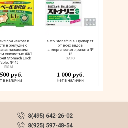
кс при изжоге и
Sato Stonarhini S Препарат
ти в желудке с
от всех видов
танавливающим
аллергического ринита №
ем слизистых ЖКТ
12
lbert Stomach Lock
SATO
Tablet № 45
EISAI
 500 руб.
1 000 руб.
т в наличии
Нет в наличии
8(495) 642-26-02
8(925) 597-48-54