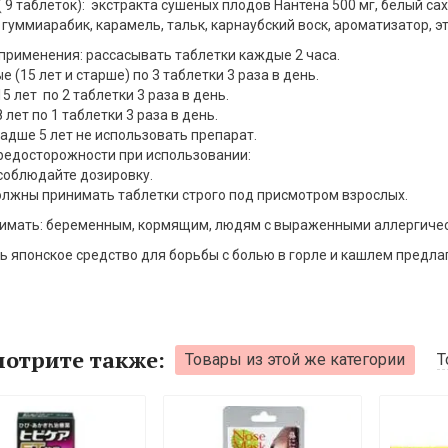
( 9 таблеток): экстракта сушеных плодов Нантена 500 мг, белый сах
 гуммиарабик, карамель, тальк, карнаубский воск, ароматизатор, э
применения: рассасывать таблетки каждые 2 часа.
е (15 лет и старше) по 3 таблетки 3 раза в день.
15 лет по 2 таблетки 3 раза в день.
 лет по 1 таблетки 3 раза в день.
адше 5 лет не использовать препарат.
едосторожности при использовании:
соблюдайте дозировку.
лжны принимать таблетки строго под присмотром взрослых.
имать: беременным, кормящим, людям с выраженными аллергиче
ь японское средство для борьбы с болью в горле и кашлем предлаг
отрите также:
Товары из этой же категории
Т