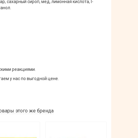
ар, сахарный сироп, мед, лимонная кислота, l-
танол.
скими реакциями.
аем у нас по выгодной цене.
овары этого же бренда