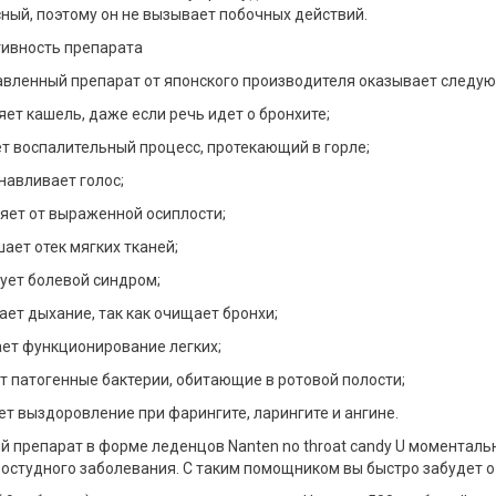
ный, поэтому он не вызывает побочных действий.
ивность препарата
вленный препарат от японского производителя оказывает следую
няет кашель, даже если речь идет о бронхите;
ет воспалительный процесс, протекающий в горле;
анавливает голос;
ляет от выраженной осиплости;
шает отек мягких тканей;
рует болевой синдром;
чает дыхание, так как очищает бронхи;
ает функционирование легких;
ет патогенные бактерии, обитающие в ротовой полости;
яет выздоровление при фарингите, ларингите и ангине.
й препарат в форме леденцов Nanten no throat candy U моменталь
остудного заболевания. С таким помощником вы быстро забудет о