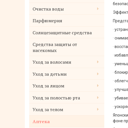
безопас
Очистка воды
Эффект
Парфюмерия
Предста
· устра
Солнцезащитные средства
· снима
Средства защиты от
· восст
насекомых
· избав
Уход за волосами
· умень
· блоки
Уход за детьми
· облег
Уход за лицом
· улучш
Уход за полостью рта
· убива
· ускор
Уход за телом
Японски
Аптека
фоне пр