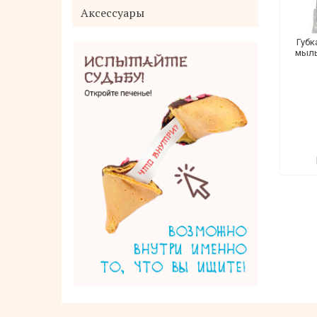
Аксессуары
Губк
мыль
Yuwa Аодзиру лист молодого ячменя
100% с лактобактериями и
растительными ферментами 3 гр 50
шт
2 200 руб.
Купить