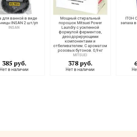
а для ванной в виде
Мощный стиральный
ITOH C
ницы INSAN 2 шт/уп
порошок Mitsuei Power
запаха в
Laundry с усиленной
INSAN
формулой ферментов,
дезодорирующими
компонентами и
отбеливателем. С ароматом
розовых бутонов. 0,9 кг
MITSUEI
385 руб.
378 руб.
Нет в наличии
Нет в наличии
Не