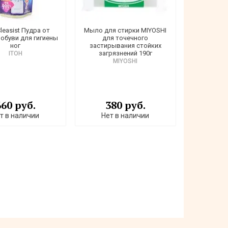
leasist Пудра от
Мыло для стирки MIYOSHI
 обуви для гигиены
для точечного
ног
застирывания стойких
загрязнений 190г
ITOH
MIYOSHI
660 руб.
380 руб.
т в наличии
Нет в наличии