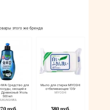
овары этого же бренда
WA Средство для
Мыло для стирки MIYOSHI
посуды, овощей и
отбеливающее 135г
 Древесный Уголь
MIYOSHI
500 мл
MUKUNGHWA
270 руб.
380 руб.