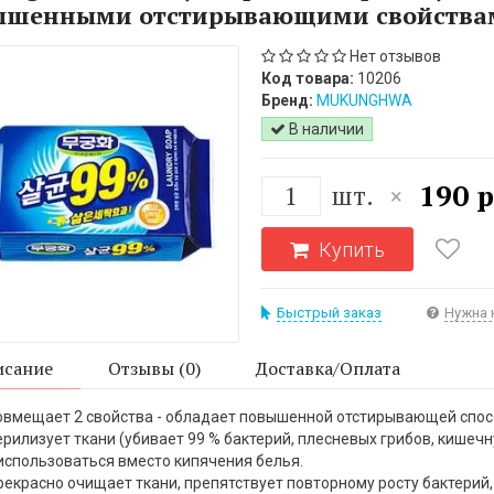
ышенными отстирывающими свойствами
Нет отзывов
Код товара:
10206
Бренд:
MUKUNGHWA
В наличии
190 р
шт.
×
Купить
Быстрый заказ
Нужна 
сание
Отзывы (0)
Доставка/Оплата
вмещает 2 свойства - обладает повышенной отстирывающей спосо
ерилизует ткани (убивает 99 % бактерий, плесневых грибов, кишечн
спользоваться вместо кипячения белья.
екрасно очищает ткани, препятствует повторному росту бактерий,