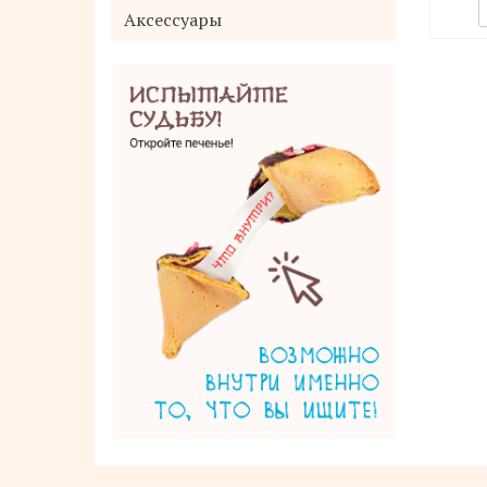
Аксессуары
Дезодорирующий гель для душа с
эффектом увлажнения с
гиалуроновой кислотой со сладким
цветочным ароматом SHISEIDO SENKA
Perfect Bubble 500 мл
1 400 руб.
900 руб.
Купить