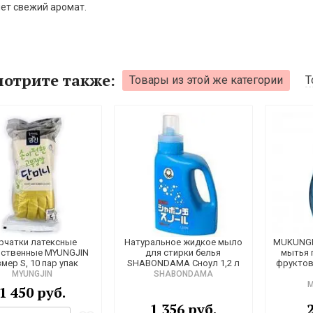
ет свежий аромат.
отрите также:
Товары из этой же категории
Т
рчатки латексные
Натуральное жидкое мыло
MUKUNGH
йственные MYUNGJIN
для стирки белья
мытья 
мер S, 10 пар упак
SHABONDAMA Сноул 1,2 л
фруктов
MYUNGJIN
SHABONDAMA
1 450 руб.
1 356 руб.