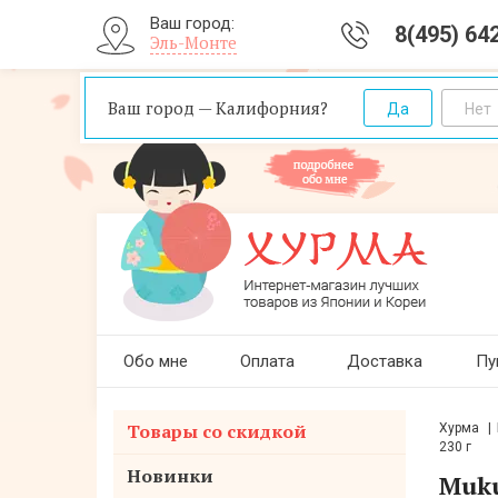
Ваш город:
8(495) 64
Эль-Монте
Ваш город — Калифорния?
Обо мне
Оплата
Доставка
Пу
Товары со скидкой
Хурма
230 г
Новинки
Muku