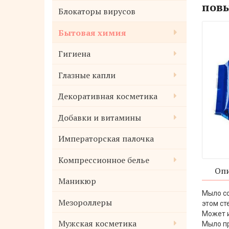
пов
Блокаторы вирусов
Бытовая химия
Гигиена
Глазные капли
Декоративная косметика
Добавки и витамины
Императорская палочка
Компрессионное белье
Опи
Маникюр
Мыло со
Мезороллеры
этом ст
Может и
Мужская косметика
Мыло пр