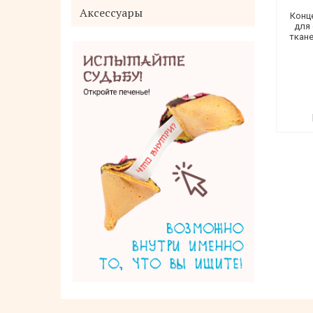
Аксессуары
Конц
для
ткан
Крем для рук с лошадиным жиром
THE SAEM Royal Natural Horse Oil Hand
Cream 50 мл
736 руб.
Нет в наличии