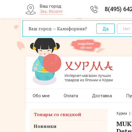
Ваш город:
8(495) 64
Эль-Монте
Ваш город — Калифорния?
Обо мне
Оплата
Доставка
Пу
Товары со скидкой
Хурма
MUKU
Новинки
Dete