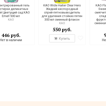
ентрированный гель
КАО Wide Haiter Clear Hero
KAO Fla
 стирки деликатных
Жидкий кислородный
Swee
ей Цветущий сад KAO
спрей-пятновыводитель
смягчит
Emerl 500 мл
для удаления стойких пятен
слад
300 мл сменный флакон
фрукт
KAO
сменная
KAO
550 руб.
446 руб.
Купить
Нет в наличии
Не