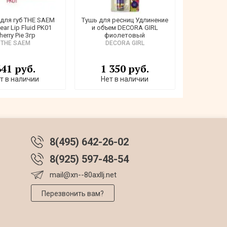
для губ THE SAEM
Тушь для ресниц Удлинение
ear Lip Fluid PK01
и объем DECORA GIRL
herry Pie 3гр
фиолетовый
THE SAEM
DECORA GIRL
641 руб.
1 350 руб.
т в наличии
Нет в наличии
8(495) 642-26-02
8(925) 597-48-54
mail@xn--80axllj.net
Перезвонить вам?