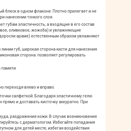
й блеск в одном флаконе. Плотно прилегает и не
ри нанесении тонкого слоя.
ет губам эластичность, а входящие в его состав
овое, оливковое, жожоба) и увлажняющие
водоросли араме) естественным образом увлажняют
 линии губ, широкая сторона кисти для нанесения
иликоновая сторона: позволяет регулировать
 памяти.
но переходя влево и вправо.
сточки салфеткой. Благодаря эластичному гелю
 прямо и доставать кисточку аккуратно. При
зуда, раздражения кожи. В случае возникновения
тируйтесь с дерматологом. Избегайте попадания
ступном для детей месте, избегая воздействия