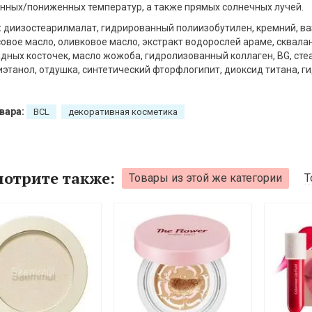
ных/пониженных температур, а также прямых солнечных лучей.
:
диизостеарилмалат, гидрированный полиизобутилен, кремний, ва
овое масло, оливковое масло, экстракт водорослей араме, сквалан
дных косточек, масло жожоба, гидролизованный коллаген, BG, стеа
этанол, отдушка, синтетический фторфлогипит, диоксид титана, г
вара:
BCL
декоративная косметика
отрите также:
Товары из этой же категории
Т