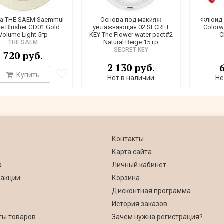
а THE SAEM Saemmul
Основа под макияж
Флюид 
le Blusher GD01 Gold
увлажняющая 02 SECRET
Colorw
Volume Light 5гр
KEY The Flower water pact#2
C
Natural Beige 15 гр
THE SAEM
SECRET KEY
720 руб.
2 130 руб.
Купить
Нет в наличии
Не
Контакты
Карта сайта
а
Личный кабинет
 акции
Корзина
Дисконтная программа
История заказов
ты товаров
Зачем нужна регистрация?