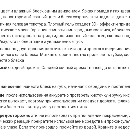
 цвет и влажный блеск одним движением. Яркая помада и глянцевы
, неповторимый сочный цвет и блеск сохраняются надолго, даже п
ичная гелевая текстура. Плотный гель создает 3D - эффект и прида
тические масла (аргании спинозы, виноградных косточек, абрикос
ненты (гиалуронат натрия, гидролизованный коллаген, сквалан, 
Результат - блестящие и увлажненные губы.
нальная двусторонняя кисточка: кончик для простого очерчивания
очного слоя блеска. Мягкая сторона: плотно прилегает к губам, с
ество блеска
ый ягодный аромат. Сладкий сочный аромат навсегда останется в
 нанесения:
нанести блеск на губы, начиная с середины и постепен
ие:
после использования аккуратно протереть кисточку и ручку ки
егко вытекает, поэтому при использовании следует держать флакон
ии блеска на одежду могут оставаться пятна.
редосторожности:
не использовать при появлении покраснений, 
ческих реакций прекратите использование средства и проконсуль
а в глаза. Если это произошло, промойте их водой. Храните в недо