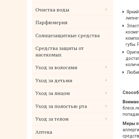
Очистка воды
Яркий
липнет
Парфюмерия
Эласт
косме
Солнцезащитные средства
компо
губы. 
Средства защиты от
Ориги
насекомых
достат
колич
Уход за волосами
Любим
Уход за детьми
Уход за лицом
Способ
Вниман
Уход за полостью рта
блеск л
попадан
Уход за телом
Меры п
аллерги
Аптека
средств