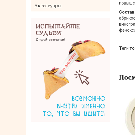
повышен
Аксессуары
Состав
абрикос
виногра
фенокси
Теги то
Посм
Naive Мыло жидкое для тела с
ароматом цитрусовых, мягкая
упаковка, 380 мл
450 руб.
Нет в наличии