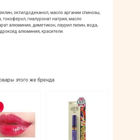
зелин, октилдодеканол, масло аргании спинозы,
, токоферол, гиалуронат натрия, масло
рат алюминия, диметикон, лаурил лизин, вода,
идроксид алюминия, красители.
овары этого же бренда