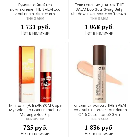
Румяна-хайлайтер
Тени гелевые для век THE
компактные THE SAEM Eco
SAEM Eco Soul Swag Jelly
Soul Prism Blusher 8гр
Shadow 1 Get some coffee 4,8г
THE SAEM
THE SAEM
1 731 руб.
1 068 руб.
Нет в наличии
Нет в наличии
Тинт для губ BERRISOM Oops
Тональная основа THE SAEM
My Color Lip Coat Enamel - 03
Eco Soul Skin Wear Foundation
Morange Red 3гр
C 1.5 Cotton tone 30 мл
BERRISOM
THE SAEM
725 руб.
1 836 руб.
Нет в наличии
Нет в наличии