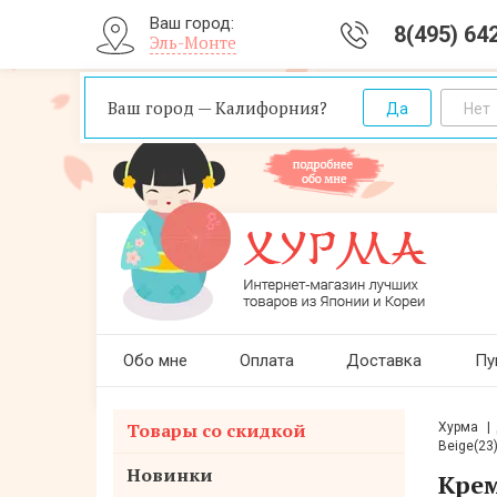
Ваш город:
8(495) 64
Эль-Монте
Ваш город — Калифорния?
Обо мне
Оплата
Доставка
Пу
Товары со скидкой
Хурма
Beige(23
Новинки
Крем