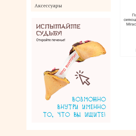
Аксессуары
П
сияющ
Mirac
Шампунь от выпадения и
стимулирования роста волос для
сухой кожи головы Shiseido Adenogen
400 мл
3 900 руб.
Нет в наличии