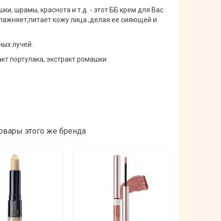
ки, шрамы, краснота и т.д. - этот ББ крем для Вас.
лажняет,питает кожу лица ,делая ее сияющей и
ных лучей.
акт портулака, экстракт ромашки
овары этого же бренда