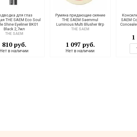
одводка для глаз
Румяна придающие сияние
Консиле
ая THE SAEM Eco Soul
THE SAEM Saemmul
SAEM Cov
le Shine Eyeliner BK01
Luminous Multi Blusher 8гр
Concealer
Black 2,7мл
THE SAEM
THE SAEM
1
810 руб.
1 097 руб.
Нет в наличии
Нет в наличии