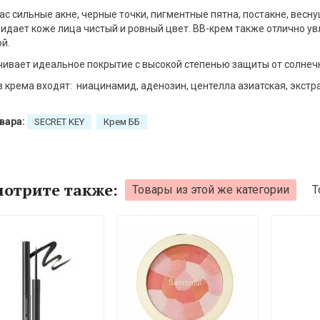
вас сильные акне, черные точки, пигментные пятна, постакне, веснуш
идает коже лица чистый и ровный цвет. ВВ-крем также отлично ув
й.
ивает идеальное покрытие с высокой степенью защиты от солнеч
в крема входят: ниацинамид, аденозин, центелла азиатская, экстр
вара:
SECRET KEY
Крем ББ
отрите также:
Товары из этой же категории
Т