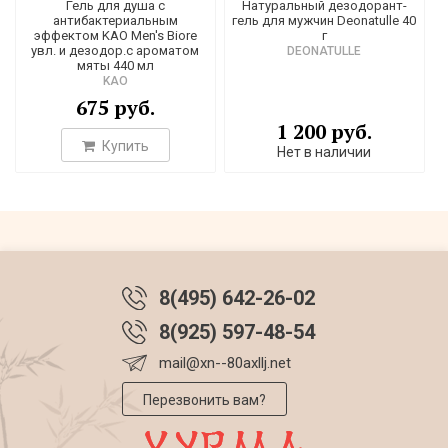
Гель для душа с
Натуральный дезодорант-
антибактериальным
гель для мужчин Deonatulle 40
эффектом KAO Men's Biore
г
увл. и дезодор.с ароматом
DEONATULLE
мяты 440 мл
KAO
675 руб.
1 200 руб.
Купить
Нет в наличии
8(495) 642-26-02
8(925) 597-48-54
mail@xn--80axllj.net
Перезвонить вам?