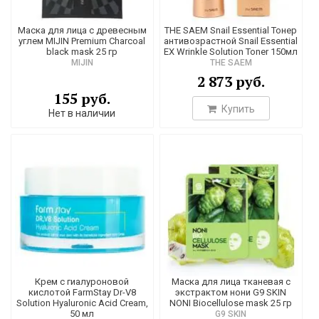
Маска для лица с древесным
THE SAEM Snail Essential Тонер
углем MIJIN Premium Charcoal
антивозрастной Snail Essential
black mask 25 гр
EX Wrinkle Solution Toner 150мл
MIJIN
THE SAEM
2 873 руб.
155 руб.
Купить
Нет в наличии
Крем с гиалуроновой
Маска для лица тканевая с
кислотой FarmStay Dr-V8
экстрактом нони G9 SKIN
Solution Hyaluronic Acid Cream,
NONI Biocellulose mask 25 гр
50 мл
G9 SKIN