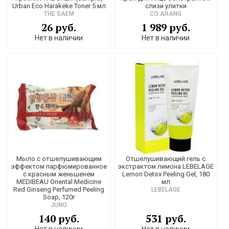
Urban Eco Harakeke Toner 5 мл
слизи улитки
THE SAEM
CO ARANG
26 руб.
1 989 руб.
Нет в наличии
Нет в наличии
Мыло с отшелушивающим
Отшелушивающий гель с
эффектом парфюмированное
экстрактом лимона LEBELAGE
с красным женьшенем
Lemon Detox Peeling Gel, 180
MEDIBEAU Oriental Medicine
мл
Red Ginseng Perfumed Peeling
LEBELAGE
Soap, 120г
JUNO
140 руб.
531 руб.
Нет в наличии
Нет в наличии