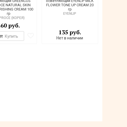
яющий GREENCOS
осветляющий EYENLIP MILK
CE NATURAL SKIN
FLOWER TONE UP CREAM 20
RISHING CREAM 100
гр
гр
EYENLIP
PROCE (КОРЕЯ)
460 руб.
135 руб.
Купить
Нет в наличии