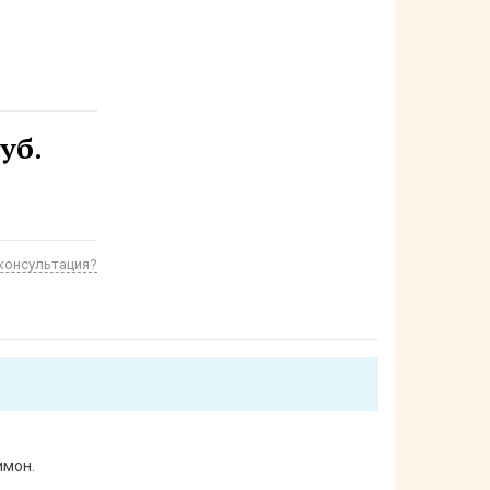
уб.
консультация?
имон.