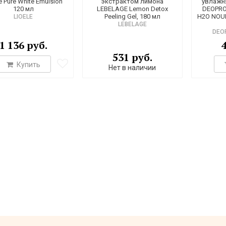
e Pure White Emulsion
экстрактом лимона
увлажн
120 мл
LEBELAGE Lemon Detox
DEOPRO
Peeling Gel, 180 мл
H2O NOU
LIOELE
LEBELAGE
DEO
1 136 руб.
531 руб.
Купить
Нет в наличии