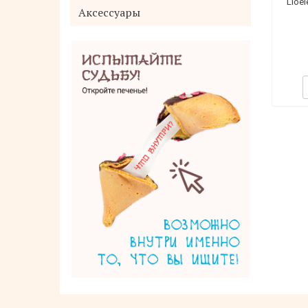
Lioel
Аксессуары
Rich Perfume Dryer Sheet SIGNATURE
Салфетки-кондиционер для белья с
ароматом Фиеста для сушки белья в
сушильной машине 40 листов
1 050 руб.
Купить