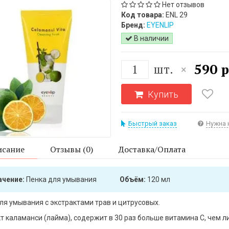
Нет отзывов
Код товара:
ENL 29
Бренд:
EYENLIP
В наличии
590 р
шт.
×
Купить
Быстрый заказ
Нужна 
сание
Отзывы (0)
Доставка/Оплата
ачение:
Пенка для умывания
Объём:
120 мл
ля умывания с экстрактами трав и цитрусовых.
т каламанси (лайма), содержит в 30 раз больше витамина С, чем л