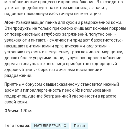
метаболические процессы и кровоснабжение. Это средство
угнетающе действует на синтез меланина, а значит,
подавляет локальную избыточную пигментацию.
Aloe
- Ухаживающая пенка для сухой и раздраженной кожи.
Эти продукты не только прекрасно очищают кожные покровы
от поверхностных и глубоких загрязнений, попутно они: -
увлажняют и питают; - смягчают и придают бархатистость; -
насыщают витаминами и органическими кислотами; -
устраняют сухость и шелушение; - разглаживают морщинки; -
делают более упругими ткани; - улучшают кровоснабжение
дермы, в результате чего лицо приобретает однородный
здоровый цвет; - борются с очагами воспалений и
раздражений.
Приятным бонусом к вышесказанному становится нежный
аромат и гипоаллергенность пенок. Их использование
подарит ощущение безграничной уверенности в красоте
своей кожи.
Объем:
170 мл
Теги товара:
NATURE REPUBLIC
Пенка