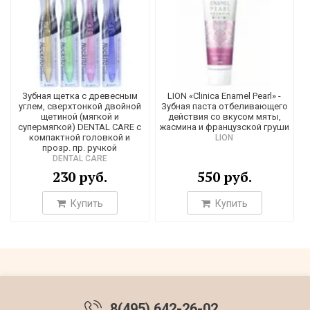
Зубная щетка c древесным
LION «Clinica Enamel Pearl» -
углем, сверхтонкой двойной
Зубная паста отбеливающего
щетиной (мягкой и
действия со вкусом мяты,
супермягкой) DENTAL CARE с
жасмина и французской груши
компактной головкой и
LION
прозр. пр. ручкой
DENTAL CARE
230 руб.
550 руб.
Купить
Купить
8(495) 642-26-02