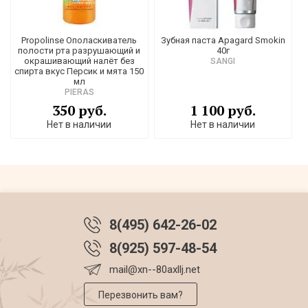
Propolinse Ополаскиватель
Зубная паста Apagard Smokin
полости рта разрушающий и
40г
окрашивающий налёт без
SANGI
спирта вкус Персик и мята 150
мл
PIERAS
350 руб.
1 100 руб.
Нет в наличии
Нет в наличии
8(495) 642-26-02
8(925) 597-48-54
mail@xn--80axllj.net
Перезвонить вам?