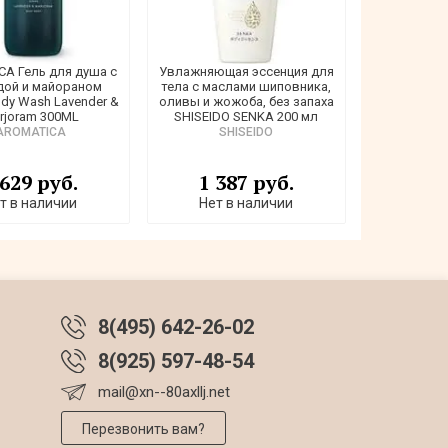
A Гель для душа с
Увлажняющая эссенция для
дой и майораном
тела с маслами шиповника,
ody Wash Lavender &
оливы и жожоба, без запаха
rjoram 300ML
SHISEIDO SENKA 200 мл
AROMATICA
SHISEIDO
 629 руб.
1 387 руб.
т в наличии
Нет в наличии
8(495) 642-26-02
8(925) 597-48-54
mail@xn--80axllj.net
Перезвонить вам?