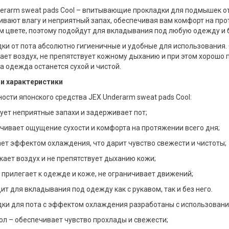
erarm sweat pads Cool – впитывающие прокладки для подмышек от
вают влагу и неприятный запах, обеспечивая вам комфорт на про
 цвете, поэтому подойдут для вкладывания под любую одежду и 
ки от пота абсолютно гигиеничные и удобные для использования.
ает воздух, не препятствует кожному дыханию и при этом хорошо 
а одежда останется сухой и чистой.
 и характеристики
ости японского средства JEX Underarm sweat pads Cool:
рует неприятные запахи и задерживает пот;
ечивает ощущение сухости и комфорта на протяжении всего дня;
ает эффектом охлаждения, что дарит чувство свежести и чистоты;
скает воздух и не препятствует дыханию кожи;
о прилегает к одежде и коже, не ограничивает движений;
дит для вкладывания под одежду как с рукавом, так и без него.
ки для пота с эффектом охлаждения разработаны с использовани
тол – обеспечивает чувство прохлады и свежести;