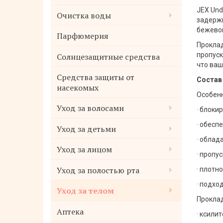
JEX Und
Очистка воды
задержи
бежевом
Парфюмерия
Проклад
Солнцезащитные средства
пропуск
что ваш
Средства защиты от
Состав
насекомых
Особенн
Уход за волосами
· блоки
· обесп
Уход за детьми
· облад
Уход за лицом
· пропу
Уход за полостью рта
· плотн
· подхо
Уход за телом
Проклад
Аптека
· ксили