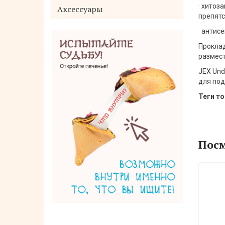
· хитоз
Аксессуары
препят
· антис
Проклад
размест
JEX Und
для под
Теги то
Mitsuei Herbal Three Стиральный
порошок с дезодорирующими
Посм
компонентами, отбеливателем и
ферментами (с цветочным ароматом)
0,85 кг
470 руб.
Нет в наличии