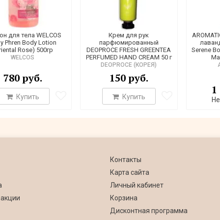
он для тела WELCOS
Крем для рук
AROMATIC
y Phren Body Lotion
парфюмированный
лаван
riental Rose) 500гр
DEOPROCE FRESH GREENTEA
Serene B
PERFUMED HAND CREAM 50 г
Ma
WELCOS
DEOPROCE (КОРЕЯ)
780 руб.
150 руб.
1
Купить
Купить
Не
Контакты
Карта сайта
а
Личный кабинет
 акции
Корзина
Дисконтная программа