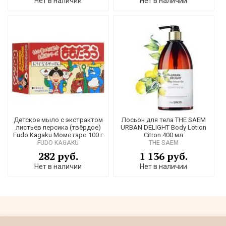
Нет в наличии
Нет в наличии
Детское мыло с экстрактом
Лосьон для тела THE SAEM
листьев персика (твёрдое)
URBAN DELIGHT Body Lotion
Fudo Kagaku Момотаро 100 г
Citron 400 мл
FUDO KAGAKU
THE SAEM
282 руб.
1 136 руб.
Нет в наличии
Нет в наличии