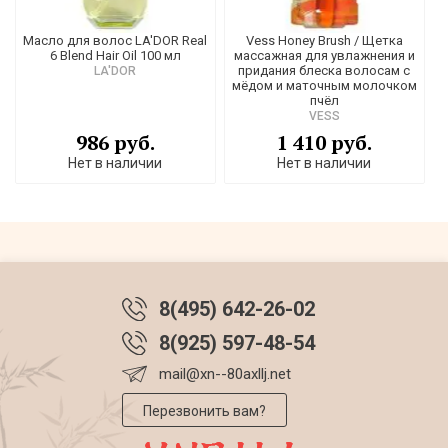
Масло для волос LA'DOR Real
Vess Honey Brush / Щетка
6 Blend Hair Oil 100 мл
массажная для увлажнения и
придания блеска волосам с
LA'DOR
мёдом и маточным молочком
пчёл
VESS
986 руб.
1 410 руб.
Нет в наличии
Нет в наличии
8(495) 642-26-02
8(925) 597-48-54
mail@xn--80axllj.net
Перезвонить вам?