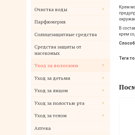
Крем мо
Очистка воды
предупр
окружаю
Парфюмерия
В соста
Солнцезащитные средства
крем со
Способ
Средства защиты от
насекомых
Теги то
Уход за волосами
Уход за детьми
Посм
Уход за лицом
Уход за полостью рта
Уход за телом
Аптека