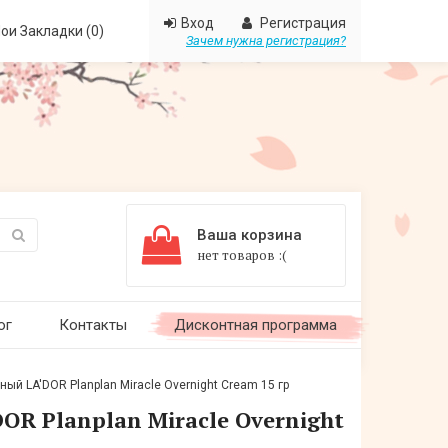
Вход
Регистрация
ои Закладки (0)
Зачем нужна регистрация?
Ваша корзина
нет товаров :(
ог
Контакты
Дисконтная программа
й LA'DOR Planplan Miracle Overnight Cream 15 гр
R Planplan Miracle Overnight