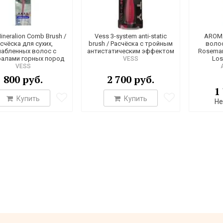
ineralion Comb Brush /
Vess 3-system anti-static
AROMA
счёска для сухих,
brush / Расчёска с тройным
воло
лабленных волос с
антистатическим эффектом
Rosemary
алами горных пород
Los
VESS
VESS
800 руб.
2 700 руб.
1
Купить
Купить
Не