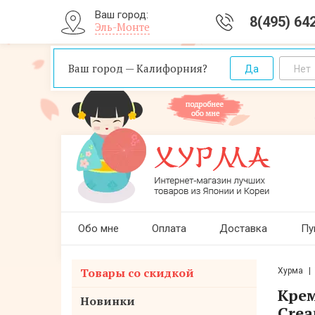
Ваш город:
8(495) 64
Эль-Монте
Ваш город — Калифорния?
Обо мне
Оплата
Доставка
Пу
Товары со скидкой
Хурма
Крем
Новинки
Crea