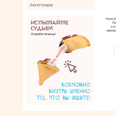
Аксессуары
Vess M
Ра
ос
минер
ETUDE HOUSE Collagen Крем для лица
Moistfull Collagen Cream 75ml
1 935 руб.
Нет в наличии