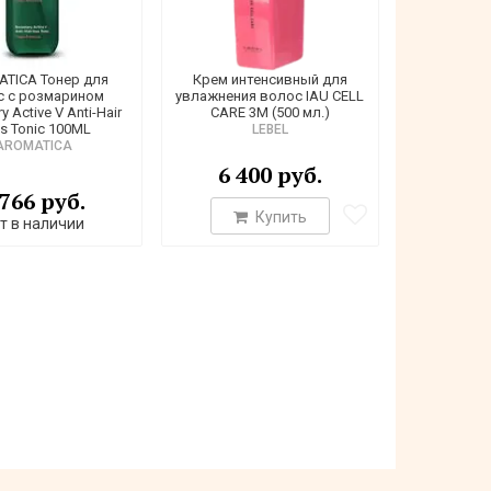
TICA Тонер для
Крем интенсивный для
с с розмарином
увлажнения волос IAU CELL
 Active V Anti-Hair
CARE 3М (500 мл.)
s Tonic 100ML
LEBEL
AROMATICA
6 400 руб.
 766 руб.
Купить
т в наличии