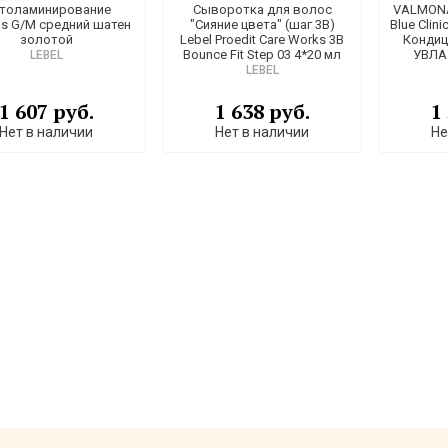
толаминирование
Сыворотка для волос
VALMONA 
as G/M средний шатен
"Сияние цвета" (шаг 3B)
Blue Clini
золотой
Lebel Proedit Care Works 3B
Кондиц
Bounce Fit Step 03 4*20 мл
УВЛА
LEBEL
LEBEL
1 607 руб.
1 638 руб.
1
Нет в наличии
Нет в наличии
Не