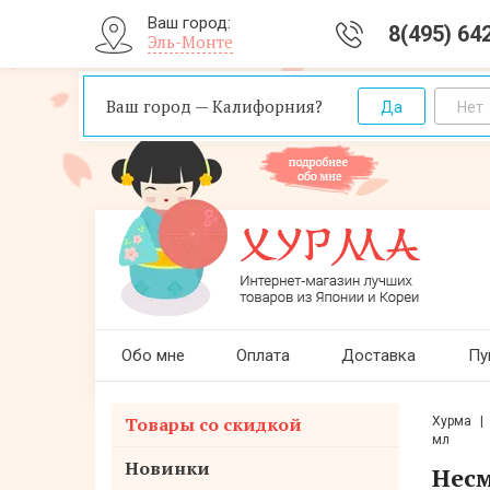
Ваш город:
8(495) 64
Эль-Монте
Ваш город — Калифорния?
Обо мне
Оплата
Доставка
Пу
Товары со скидкой
Хурма
мл
Новинки
Несм