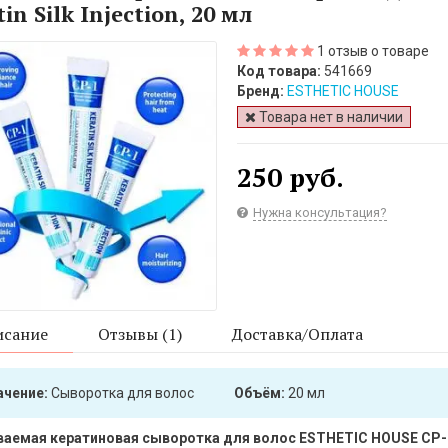
in Silk Injection, 20 мл
1 отзыв о товаре
Код товара:
541669
Бренд:
ESTHETIC HOUSE
Товара нет в наличии
250 руб.
Нужна консультация?
сание
Отзывы (1)
Доставка/Оплата
ачение:
Сыворотка для волос
Объём:
20 мл
емая кератиновая сыворотка для волос ESTHETIC HOUSE СР-1 Ker