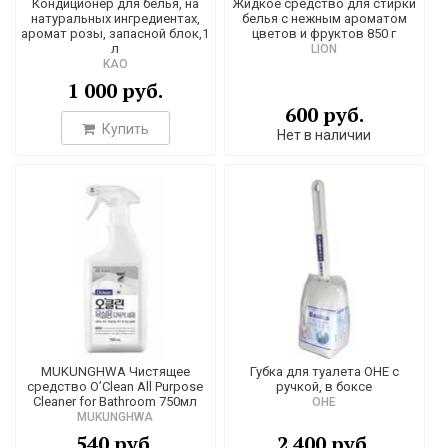
Кондиционер для белья, на
Жидкое средство для стирки
натуральных ингредиентах,
белья с нежным ароматом
аромат розы, запасной блок,1
цветов и фруктов 850 г
л
LION
KAO
1 000 руб.
600 руб.
Купить
Нет в наличии
MUKUNGHWA Чистящее
Губка для туалета OHE с
средство O’Clean All Purpose
ручкой, в боксе
Cleaner for Bathroom 750мл
OHE
MUKUNGHWA
540 руб.
2 400 руб.