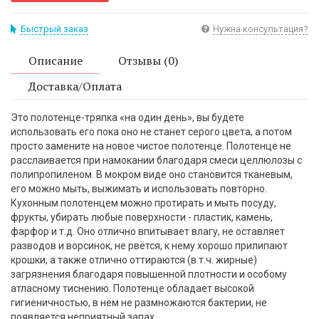
Быстрый заказ
Нужна консультация?
Описание
Отзывы (0)
Доставка/Оплата
Это полотенце-тряпка «на один день», вы будете
использовать его пока оно не станет серого цвета, а потом
просто замените на новое чистое полотенце. Полотенце не
расслаивается при намокании благодаря смеси целлюлозы с
полипропиленом. В мокром виде оно становится тканевым,
его можно мыть, выжимать и использовать повторно.
Кухонным полотенцем можно протирать и мыть посуду,
фрукты, убирать любые поверхности - пластик, камень,
фарфор и т.д. Оно отлично впитывает влагу, не оставляет
разводов и ворсинок, не рвётся, к нему хорошо прилипают
крошки, а также отлично оттираются (в т.ч. жирные)
загрязнения благодаря повышенной плотности и особому
атласному тиснению. Полотенце обладает высокой
гигиеничностью, в нём не размножаются бактерии, не
появляется неприятный запах.