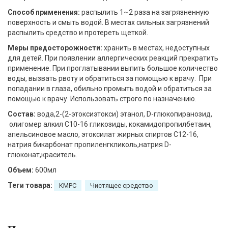
Способ применения:
распылить 1~2 раза на загрязненную
поверхность и смыть водой. В местах сильных загрязнений
распылить средство и протереть щеткой.
Меры предосторожности:
хранить в местах, недоступных
для детей. При появлении аллергических реакций прекратить
применение. При проглатывании выпить большое количество
воды, вызвать рвоту и обратиться за помощью к врачу. При
попадании в глаза, обильно промыть водой и обратиться за
помощью к врачу. Использовать строго по назначению.
Состав:
вода,2-(2-этоксиэтокси) этанол, D-глюкопиранозид,
олигомер алкил С10-16 гликозиды, кокамидопропилбетаин,
апельсиновое масло, этоксилат жирных спиртов С12-16,
натрия бикарбонат пропиленгкликоль,натрия D-
глюконат,краситель.
Объем:
600мл
Теги товара:
KMPC
Чистящее средство