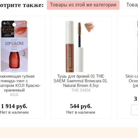
отрите также:
Товары из этой же категории
Това
лажняющая губная
Тушь для бровей 01 THE
Skin c
помада–тинт с
SAEM Saemmul Browcara 01.
Осно
катором KOJI Красно-
Natural Brown 4,5гр
(у
оранжевый
THE SAEM
KOJI
3
1 914 руб.
544 руб.
Нет в наличии
Нет в наличии