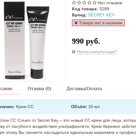
Нет отзывов
Код товара:
S289
Бренд:
SECRET KEY
Товара нет в наличии
990 руб.
Нужна консультация?
сание
Отзывы (0)
Доставка/Оплата
ачение:
Крем СС
Объём:
30 мл
Know CC Cream от Secret Key
–
это новый СС-крем для лица, кот
жу от пагубного воздействия ультрафиолета. Крем бережно заботи
ря этому Вы сможете насладиться идеальным макияжем и профес