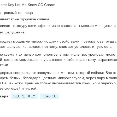
cret Key Let Me Know CC Cream
:
ет ровный тон лица
ащает коже здоровое сияние
нивает текстуру кожи, эффективно сглаживает мелкие морщинки и
ет шелушение
ладает мощными увлажняющими свойствами, поэтому юез труда сп
ает шелушение, высветляет кожу, снимает усталость и тусклость.
ве крема 7 активных компонентов, в том числе гиалуроновая кислот
й, которые моментально увлажняют и отбеливают кожу, выравнива
 кожи.
держит специальные капсулы с пигментом, который избавит Вас от 
 крем белый, благодаря цветным микрокапсулам, через пару мгнов
т Вашей кожи. Крем не только выравнивает тон кожи, но и бережно 
ее сияющей и чистой.
овара:
SECRET KEY
Крем СС