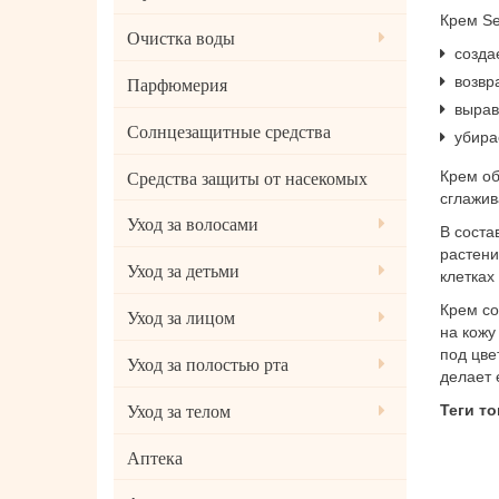
Крем
Se
Очистка воды
созда
возвр
Парфюмерия
вырав
Солнцезащитные средства
убира
Крем об
Средства защиты от насекомых
сглажив
Уход за волосами
В соста
растени
Уход за детьми
клетках
Крем со
Уход за лицом
на кожу
под цве
Уход за полостью рта
делает 
Теги т
Уход за телом
Аптека