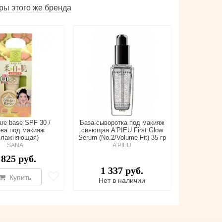
ры этого же бренда
are base SPF 30 /
База-сыворотка под макияж
ва под макияж
сияющая A'PIEU First Glow
влажняющая)
Serum (No.2/Volume Fit) 35 гр
SANA
A'PIEU
 825 руб.
1 337 руб.
Купить
Нет в наличии