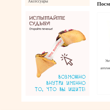
Аксессуары
Посм
Тени для век кремовые THE SAEM
Ув
Saemmul single shadow(paste) YE01
Honey Gelato 1,8 гр
аппли
459 руб.
Нет в наличии