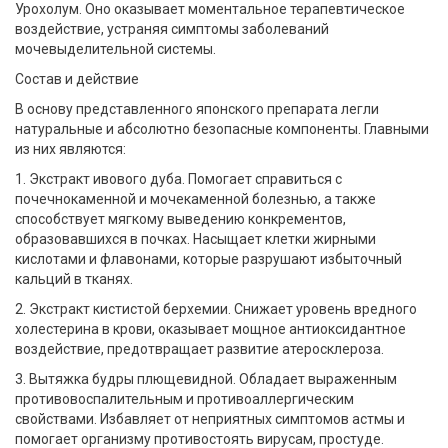
Урохолум. Оно оказывает моментальное терапевтическое
воздействие, устраняя симптомы заболеваний
мочевыделительной системы.
Состав и действие
В основу представленного японского препарата легли
натуральные и абсолютно безопасные компоненты. Главными
из них являются:
1. Экстракт ивового дуба. Помогает справиться с
почечнокаменной и мочекаменной болезнью, а также
способствует мягкому выведению конкрементов,
образовавшихся в почках. Насыщает клетки жирными
кислотами и флавонами, которые разрушают избыточный
кальций в тканях.
2. Экстракт кистистой берхемии. Снижает уровень вредного
холестерина в крови, оказывает мощное антиоксидантное
воздействие, предотвращает развитие атеросклероза.
3. Вытяжка будры плющевидной. Обладает выраженным
противовоспалительным и противоаллергическим
свойствами. Избавляет от неприятных симптомов астмы и
помогает организму противостоять вирусам, простуде.