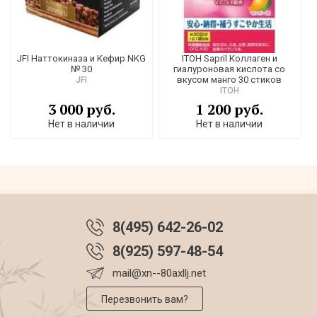
JFI Наттокиназа и Кефир NKG
ITOH Sapril Коллаген и
№ 30
гиалуроновая кислота со
вкусом манго 30 стиков
JFI
ITOH
3 000 руб.
1 200 руб.
Нет в наличии
Нет в наличии
8(495) 642-26-02
8(925) 597-48-54
mail@xn--80axllj.net
Перезвонить вам?