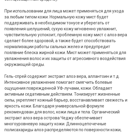
При использовании для лица может применяться для ухода
за любым типом кожи. Нормальную кожу мист будет
поддерживать в необходимом тонусе и уберегать от
появления шелушений, сухую кожу мгновенно увлажнит,
чувствительную успокоит, проблемную кожу мист с алоэ вера
сделает более здоровой, а также будет способствовать
нормализации работы сальных желез и предупредит
поялвние блеска жирной кожи. Мист может применяться для
увлажнения волос и их защиты от агрессивного воздействия
окружающей среды.
Гель-спрей содержит экстракт алоэ вера, аллантоин и т.д.
Интенсивное увлажнение помогает смягчить болевые
ощущения поврежденной УФ-лучами, кожи. Обладает
активным седативным действием. Тонизирует жизненные
силы, укрепляет кожный барьер, восстанавливает свежесть и
яркость кожи. Благодаря универсальной формуле
рекомендован для волос, кожи лица и тела. Органический
экстракт алоэ вера острова Чеджу обеспечивает
многоуровневую защиту кожи. Длинноцепочечные
полисахариды алоэ распределяются по поверхности кожи,