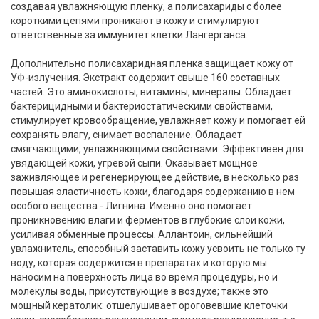
создавая увлажняющую пленку, а полисахариды с более
короткими цепями проникают в кожу и стимулируют
ответственные за иммунитет клетки Лангерганса.
Дополнительно полисахаридная пленка защищает кожу от
УФ-излучения. Экстракт содержит свыше 160 составных
частей. Это аминокислоты, витамины, минералы. Обладает
бактерицидными и бактериостатическими свойствами,
стимулирует кровообращение, увлажняет кожу и помогает ей
сохранять влагу, снимает воспаление. Обладает
смягчающими, увлажняющими свойствами. Эффективен для
увядающей кожи, угревой сыпи. Оказывает мощное
заживляющее и регенерирующее действие, в несколько раз
повышая эластичность кожи, благодаря содержанию в нем
особого вещества - Лигнина. Именно оно помогает
проникновению влаги и ферментов в глубокие слои кожи,
усиливая обменные процессы. Аллантоин, сильнейший
увлажнитель, способный заставить кожу усвоить не только ту
воду, которая содержится в препаратах и которую мы
наносим на поверхность лица во время процедуры, но и
молекулы воды, присутствующие в воздухе; также это
мощный кератолик: отшелушивает ороговевшие клеточки