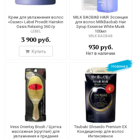
Крем для увлажнения волос
MILK BAOBAB HAIR Эссенция
«Оазис» Lebel Proedit Hairskin
для волос MilkBaobab Hair
Oasis Relaxing 360 гр
Syrup Essense White Musk
100мл
LEBEL
MILK BAOBAB
3 900 руб.
930 руб.
Купить
Нет в наличии
Новинка
Vess Orientxy Brush / Щетка
Tsubaki Shiseido Premium EX
массажная (круглая) для
Кондиционер для волос
увлажнения и придания
Интенсивное