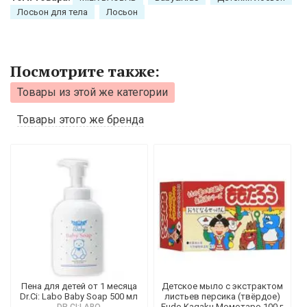
Лосьон для тела
Лосьон
Посмотрите также:
Товары из этой же категории
Товары этого же бренда
Пена для детей от 1 месяца
Детское мыло с экстрактом
Dr.Ci: Labo Baby Soap 500 мл
листьев персика (твёрдое)
Fudo Kagaku Момотаро 100 г
DR.CI:LABO