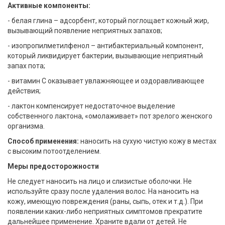
Активные компоненты:
- белая глина – адсорбент, который поглощает кожный жир,
вызывающий появление неприятных запахов;
- изопропилметилфенол – антибактериальный компонент,
который ликвидирует бактерии, вызывающие неприятный
запах пота;
- витамин С оказывает увлажняющее и оздоравливающее
действия;
- лактон компенсирует недостаточное выделение
собственного лактона, «омолаживает» пот зрелого женского
организма.
Способ применения:
наносить на сухую чистую кожу в местах
с высоким потоотделением.
Меры предосторожности
Не следует наносить на лицо и слизистые оболочки. Не
используйте сразу после удаления волос. На наносить на
кожу, имеющую повреждения (раны, сыпь, отек и т.д.). При
появлении каких-либо неприятных симптомов прекратите
дальнейшее применение. Храните вдали от детей. Не