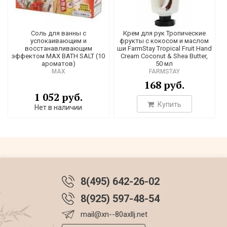
Соль для ванны с
Крем для рук Тропические
успокаивающим и
фрукты с кокосом и маслом
восстанавливающим
ши FarmStay Tropical Fruit Hand
эффектом MAX BATH SALT (10
Cream Coconut & Shea Butter,
ароматов)
50 мл
MAX
FARMSTAY
168 руб.
1 052 руб.
Купить
Нет в наличии
8(495) 642-26-02
8(925) 597-48-54
mail@xn--80axllj.net